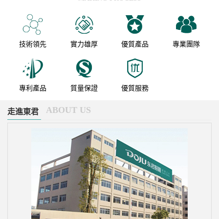
運專線等。太原站站場規模為5臺
閑、娛樂、餐飲、購物一站式旅
12線 ，高架候車室總建筑面積
游服務。省市商務區，整體投資
138207平方米。
36億人民幣，占地面積19.3萬平
方米。
技術領先
實力雄厚
優質產品
專業團隊
專利產品
質量保證
優質服務
ABOUT US
走進東君