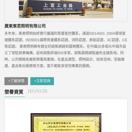
廣東東君照明有限公司
多年來，東君照明始終實行嚴謹的質量管控體系，通過IS014001: 2004環境管
理體系認證、ISO9001國際質量體系認證、消防認證、節能認證、3C認證、CE
等認證。 東君照明擁有健全的銷售網絡和服務體系。在中國30多個大中城市設
立了常駐辦事機構，設有銷售終端500多家，銷售服務網點遍布全國各地。同
時，公司積極拓展新興電商業務。在產品選型、照明設計、技術咨詢、安裝維
護、產品售后服務等方面，客戶都能享受到專業的服務。
+了解詳情
+立即咨詢
HONOR
榮譽資質