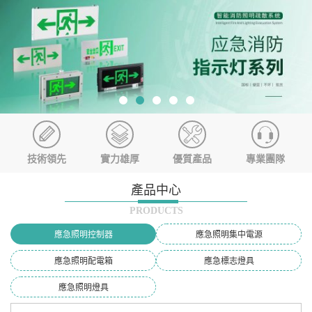
技術領先
實力雄厚
優質產品
專業團隊
產品中心
PRODUCTS
應急照明控制器
應急照明集中電源
應急照明配電箱
應急標志燈具
應急照明燈具