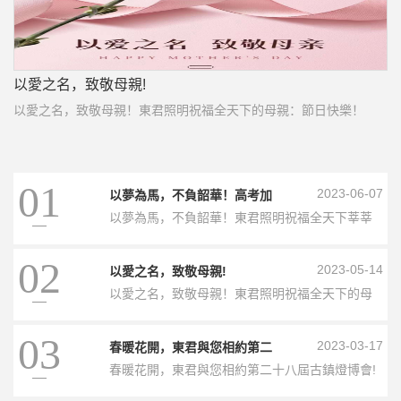
春暖花開，東君與您相約第二十八屆古鎮燈博會!
樂！
春暖花開，東君與您相約第二十八屆古鎮燈博會!
01
2023-06-07
以夢為馬，不負韶華！高考加
油！
以夢為馬，不負韶華！東君照明祝福全天下莘莘
學子：旗開得勝！金榜題名！
02
2023-05-14
以愛之名，致敬母親!
以愛之名，致敬母親！東君照明祝福全天下的母
親：節日快樂！
03
2023-03-17
春暖花開，東君與您相約第二
十八屆古鎮燈博會!
春暖花開，東君與您相約第二十八屆古鎮燈博會!