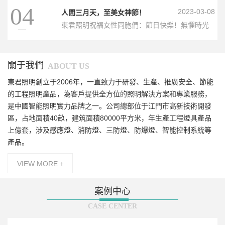
04
2023-03-08
人間三月天，至美女神節！
東君照明祝福女性同胞們：節日快樂！無懼時光
流逝，做精彩的自己！
關于我們
ABOUT US
東君照明創立于2006年，一直致力于研發、生產、推廣安全、節能
的工程照明產品，為客戶提供全方位的照明解決方案和專業服務，
是中國智能照明實力品牌之一。公司總部位于江門市高新技術開發
區，占地面積40畝，建筑面積80000平方米，年生產工程燈具產品
上億套，涉及感應燈、消防燈、三防燈、防爆燈、智能控制系統等
產品。
VIEW MORE +
案例中心
CASE CENTER