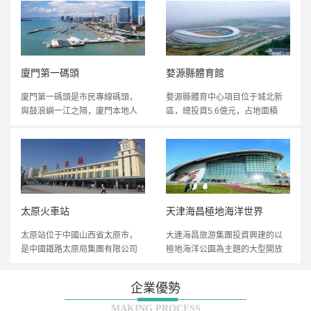
廈門第一碼頭
婺源縣體育館
廈門第一碼頭是市民專線碼頭，
婺源縣體育中心項目位于城北新
與鼓浪嶼一江之隔，廈門本地人
區，總投資5.6億元，占地面積
去鼓浪嶼都從這里去，具體位置
276畝，總建筑面積7.2萬平方
在廈門市思明區廈禾路29號，現
米，2018年3月開工，計劃2021
有兩條航線，一條為第一碼頭至
年3月竣工。項目按國家體育場館
鼓浪嶼內厝碼頭，為市民專線;一
乙級標準建設，主要建設一個
條為第一碼頭至海滄嵩鼓碼頭，
12000座體育場、一個3000座的
為公共交通航線。
體育館、一個1500座的游泳館、
一棟可提供500個床位集住宿與辦
太原火車站
天津海昌極地海洋世界
公為一體的運動員集訓基地，以
太原站位于中國山西省太原市，
大連海昌旅游集團投資興建的以
及室外附屬配套工程。
是中國鐵路太原局集團有限公司
極地海洋公園為主題的大型開放
管轄的特等站，途經線路包括包
式旅游項目。由極地海洋館、陽
括南北同蒲鐵路、石太鐵路、太
光海游城、酒店式公寓、城市旅
企業優勢
焦鐵路、太中銀鐵路、太興鐵
游大道及嘉年華板道街等五大功
路、石太客運專線、大同-西安客
能區構成.為游客提供觀賞、休
MAKING PROCESS