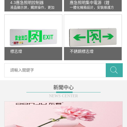
4.3應急照明控制器
應急照明集中電源（鋰
液晶顯示屏，觸屏操作，更加
一體化機箱設計，安裝維護方
電）
簡單人性化；主機與火災報警
便；采用恒流限壓，浮充電的
控制器采用干接點信號連接。
充電方式；采用指示燈，電子
主機與EPS采用1.5平方雙絞線
顯示屏，顯示功能，參數一目
通訊。線分正負極主機與EPS
了然；可兼集電非集控模式。
通訊距離不超過1500米。主機
內置電池，應急時間大于3小
時。
標志燈
不銹鋼標志燈
新聞中心
NEWS CENTER