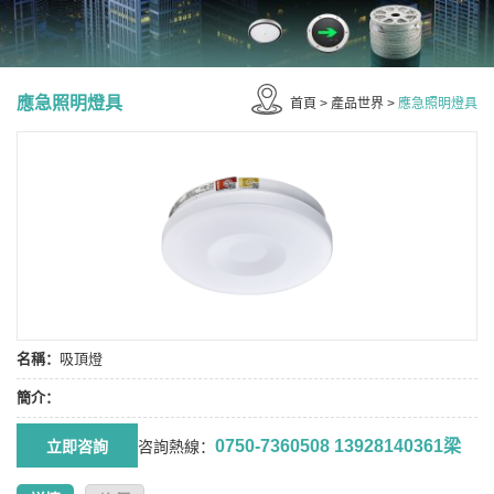
應急照明燈具
首頁
>
產品世界
>
應急照明燈具
名稱：
吸頂燈
簡介：
0750-7360508 13928140361梁
咨詢熱線：