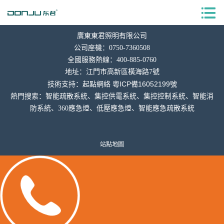
廣東東君照明有限公司
公司座機：0750-7360508
全國服務熱線：400-885-0760
地址：
江門市高新區橫海
路7號
粵ICP備16052199號
技術支持：
起點網絡
熱門搜索：智能疏散系統、集控供電系統、集控控制系統、智能消
防系統、360應急燈、低壓應急燈、智能應急疏散系統
站點地圖