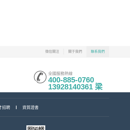
微信關注
關于我們
聯系我們
全國服務熱線
400-885-0760
13928140361 梁
才招聘
資質證書