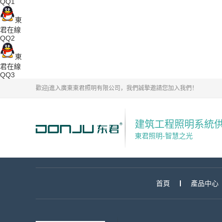
QQ1
東
君在線
QQ2
東
君在線
QQ3
歡迎j進入廣東東君照明有限公司，我們誠摯邀請您加入我們！
建筑工程照明系統
東君照明-智慧之光
首頁
產品中心