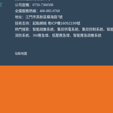
家
公司座機：0750-7360508
全國服務熱線：400-885-0760
地址：
江門市高新區橫海
路7號
粵ICP備16052199號
技術支持：
起點網絡
熱門搜索：智能疏散系統、集控供電系統、集控控制系統、智
消防系統、360應急燈、低壓應急燈、智能應急疏散系統
站點地圖