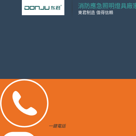
消防應急照明燈具廠
東君制造 值得信賴
一鍵電話