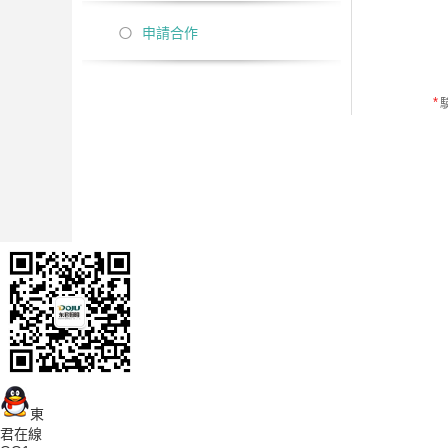
申請合作
*
東
君在線