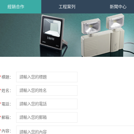
經銷合作
工程案列
新聞中心
*
標題：
*
姓名：
*
電話：
*
郵箱：
*
內容：