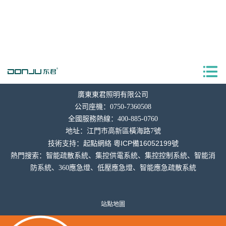
廣東東君照明有限公司
公司座機：0750-7360508
全國服務熱線：400-885-0760
地址：
江門市高新區橫海
路7號
粵ICP備16052199號
技術支持：
起點網絡
熱門搜索：智能疏散系統、集控供電系統、集控控制系統、智能消
防系統、360應急燈、低壓應急燈、智能應急疏散系統
站點地圖