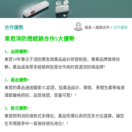
合作優勢
首頁
>
經銷合作
>
合作優勢
東君消防燈經銷合作5大優勢
1、品牌優勢
?
東君10年專注于消防應急燈產品設計研發制造，專業品牌值得信
賴，產品成為眾多經銷商批發合作商的首選消防燈品牌?
2、產品優勢
?
東君的產品通過國家3C認證，從產品設計、開發、車間生產等每道
環節嚴格把控，品質保證，質量可靠！?
3、款式優勢
?
東君照明消防燈款式多樣化，產品性價比高供您多方位選擇，讓您
在市場競爭中一直保持領先地位！?