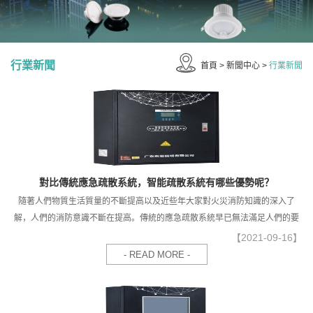
行業新聞
首頁
>
新聞中心
>
行業新聞
對比傳統應急疏散系統，智能疏散系統有哪些優勢呢？
隨著人們物質生活質量的不斷提高以及近些年大家對火災消防知識的深入了
解，人們的消防意識不斷在提高。傳統的應急疏散系統早已無法滿足人們的要
求了，因此智能消防應急燈和智能指示系統作為集中電源控制系統，在目前很
【2021-09-16】
多場所的應用是非常普遍了而且發揮了非常重要的疏散指引作用。
- READ MORE -