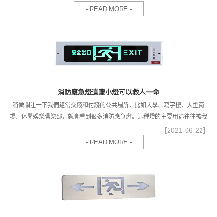
- READ MORE -
消防應急燈這盞小燈可以救人一命
稍微關注一下我們經常交錢和付錢的公共場所，比如大學、寫字樓、大型商
場、休閑娛樂俱樂部，就會看到很多消防應急燈。這種燈的主要用途往往被我
們忽視，以為它們的作用只是在停電的情況下作為照明燈具的緊急機械設備，
【2021-06-22】
其實不然。萬一情況突然，這盞小燈可以救人一命。
- READ MORE -