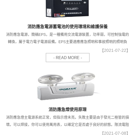
消防應急電源蓄電池的使用環境和維護保養
消防應急電源，簡稱EPS，是一種備用交流電源裝置，功率弱，可控制強電的
轉換，屬于電力電子電源設備。EPS主要適應應急照明和事故照明的照明負
荷，主要用于停電后的應急供電。使用范圍主要在建筑工程、民用消防系統、
【2021-07-22】
所有消防應急電源均符合GB17945-2010標準。
- READ MORE -
消防應急燈使用原理
消防應急燈主電源系統正常，但指示燈未亮。失敗主要是由于發光二極管的損
壞。可以焊接，你可以使用萬用表，以確定它是否處于良好的狀態。限流電阻
r1或開路電阻越高，它也會變得越暗。
【2021-07-08】