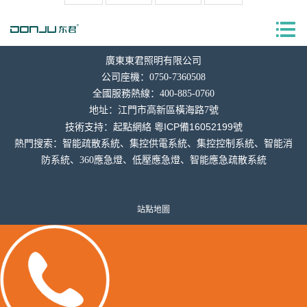
廣東東君照明有限公司
公司座機：0750-7360508
全國服務熱線：400-885-0760
地址：
江門市高新區橫海
路7號
粵ICP備16052199號
技術支持：
起點網絡
熱門搜索：智能疏散系統、集控供電系統、集控控制系統、智能消
防系統、360應急燈、低壓應急燈、智能應急疏散系統
站點地圖