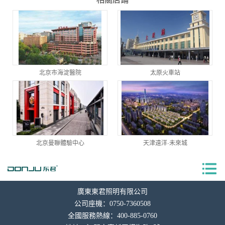
北京市海淀醫院
太原火車站
北京曼聯體驗中心
天津遠洋·未來城
廣東東君照明有限公司
公司座機：0750-7360508
全國服務熱線：400-885-0760