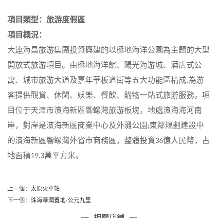
項目類型：旅游度假區
項目概況：
大連海昌旅游集團投資興建的以極地海洋公園為主題的大型
開放式旅游項目。由極地海洋館、陽光海游城、酒店式公
寓、城市旅游大道及嘉年華板道街等五大功能區構成
.
為游
客提供觀賞、休閑、娛樂、餐飲、購物一站式旅游服務。項
目位于天津市濱海新區響螺灣旅游板塊，地處濱海海河南
岸，對岸是濱海新區商業中心及外灘公園
東鄰規劃建設中
;
的濱海新區響螺灣外省市商務區，整體投資
億人民幣，占
36
地面積
萬平方米。
19.3
上一個：
太原火車站
下一個：
珠海華潤置地·公元九里
相關店鋪