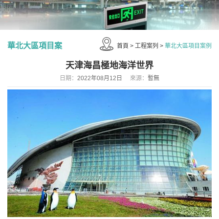
華北大區項目案
首頁
>
工程案列
>
華北大區項目案例
天津海昌極地海洋世界
例
日期：
2022年08月12日
來源：
暫無