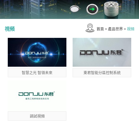
視頻
首頁
>
產品世界
>
視頻
智慧之光 智領未來
東君智能分區控制系統
調試視頻