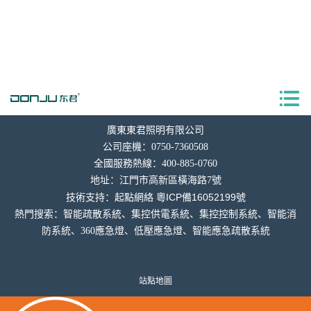
廣東東君照明有限公司
公司座機：0750-7360508
全國服務熱線：400-885-0760
地址：
江門市高新區橫海
路7號
粵ICP備16052199號
技術支持：
起點網絡
熱門搜索：智能疏散系統、集控供電系統、集控控制系統、智能消
防系統、360應急燈、低壓應急燈、智能應急疏散系統
站點地圖