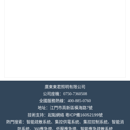
廣東東君照明有限公司
公司座機：0750-7360508
全國服務熱線：400-885-0760
地址：
江門市高新區橫海
路7號
粵ICP備16052199號
技術支持：
起點網絡
熱門搜索：智能疏散系統、集控供電系統、集控控制系統、智能消
防系統、360應急燈、低壓應急燈、智能應急疏散系統