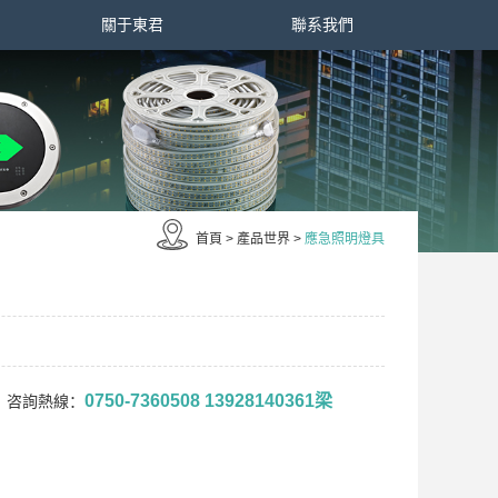
關于東君
聯系我們
首頁
>
產品世界
>
應急照明燈具
0750-7360508 13928140361梁
咨詢熱線：