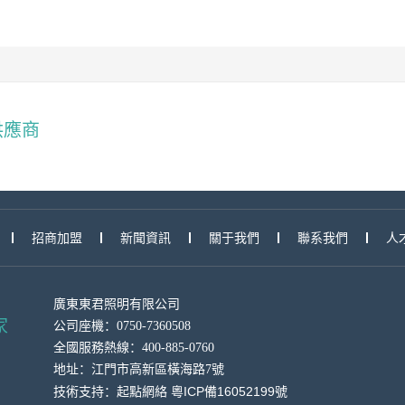
供應商
招商加盟
新聞資訊
關于我們
聯系我們
人
廣東東君照明有限公司
家
公司座機：0750-7360508
全國服務熱線：400-885-0760
地址：
江門市高新區橫海
路7號
粵ICP備16052199號
技術支持：
起點網絡