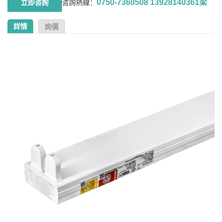
0750-7360508 13928140361梁
咨詢熱線：
詳情
詢價