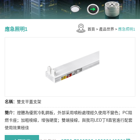
應急照明1
首頁
>
產品世界
>
應急照明1
名稱：
雙支平蓋支架
簡介：
燈體為優質冷軋鋼板，外部采用噴粉處理經久使用不變色；PC阻
燃卡座；加粗棱線，增強硬度；雙端接線，與我司LED丁8直管進行配套
使用效果極佳