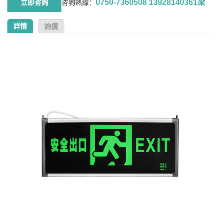
0750-7360508 13928140361梁
咨詢熱線：
詳情
詢價