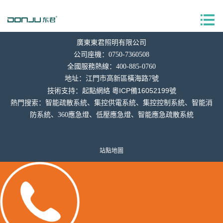
廣東東君照明有限公司
公司座機：0750-7360508
全國服務熱線：400-885-0760
地址：
江門市高新區橫海
路7號
粵ICP備16052199號
技術支持：
起點網絡
熱門搜索：智能疏散系統、集控供電系統、集控控制系統、智能消
防系統、360應急燈、低壓應急燈、智能應急疏散系統
站點地圖