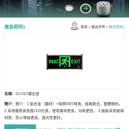
應急照明1
首頁
>
產品世界
>
應急照明1
名稱：
DJ-01C標志燈
簡介：
簡介：1.鋁合金（鐵材）+阻燃ABS彎角，經典款式，整體簡約。
2.采用優質高亮度LED光源，使用壽命更長，功耗更低。 3.面板采用玻璃
材質，防火等級更高，透光性更好。