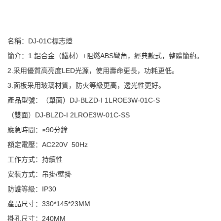
名稱：DJ-01C標志燈
簡介：1.鋁合金（鐵材）+阻燃ABS彎角，經典款式，整體簡約。
2.采用優質高亮度LED光源，使用壽命更長，功耗更低。
3.面板采用玻璃材質，防火等級更高，透光性更好。
產品型號：（單面）DJ-BLZD-I 1LROE3W-01C-S
（雙面）DJ-BLZD-I 2LROE3W-01C-SS
應急時間：≥90分鐘
額定電壓：AC220V 50Hz
工作方式：持續性
安裝方式：吊掛/壁掛
防護等級：IP30
產品尺寸：330*145*23MM
掛孔尺寸：240MM