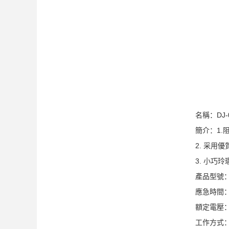
名稱：DJ-
簡介：1.
2. 采用
3. 小巧
產品型號：D
應急時間：
額定電壓：A
工作方式