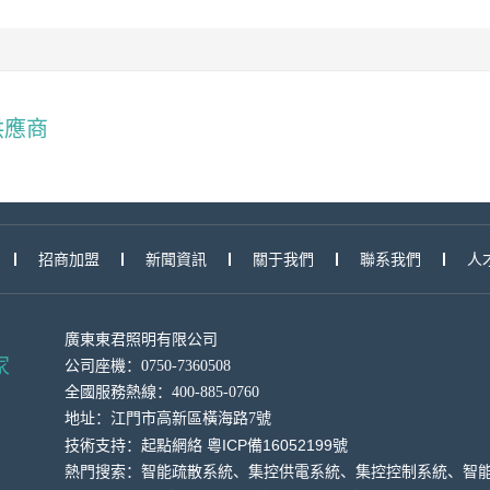
供應商
招商加盟
新聞資訊
關于我們
聯系我們
人
廣東東君照明有限公司
家
公司座機：0750-7360508
全國服務熱線：400-885-0760
地址：
江門市高新區橫海
路7號
粵ICP備16052199號
技術支持：
起點網絡
熱門搜索：智能疏散系統、集控供電系統、集控控制系統、智