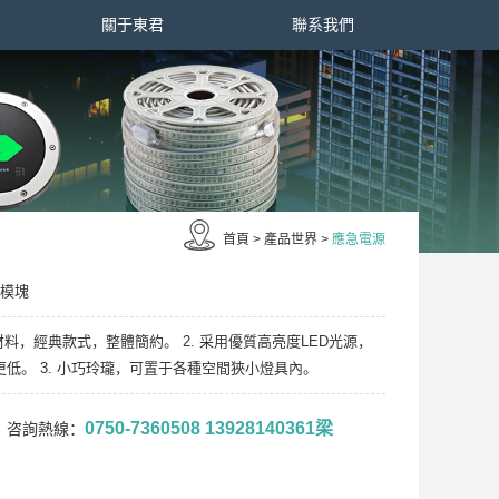
關于東君
聯系我們
首頁
>
產品世界
>
應急電源
小模塊
材料，經典款式，整體簡約。 2. 采用優質高亮度LED光源，
低。 3. 小巧玲瓏，可置于各種空間狹小燈具內。
0750-7360508 13928140361梁
咨詢熱線：