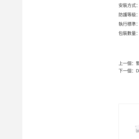
安裝方式
防護等級：I
執行標準：G
包裝數量：
上一個：
下一個：
D