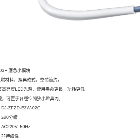
03F 應急小模塊
阻燃材料，經典款式，整體簡約。
優質高亮度LED光源，使用壽命更長，功耗更低。
玲瓏，可置于各種空間狹小燈具內。
J-ZFZD-E3W-02C
≥90分鐘
C220V 50Hz
：非持續性