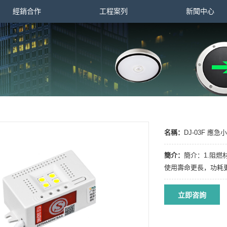
經銷合作
工程案列
新聞中心
名稱：
DJ-03F 應急
簡介：
簡介：1.阻燃
使用壽命更長，功耗更