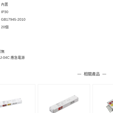
：內置
P30
B17945-2010
20個
暫無
J-04C 應急電源
相關產品