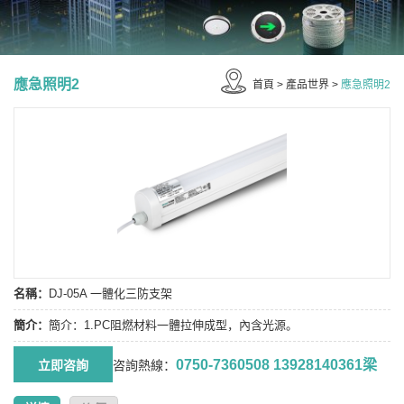
應急照明2
首頁
>
產品世界
>
應急照明2
名稱：
DJ-05A 一體化三防支架
簡介：
簡介：1.PC阻燃材料一體拉伸成型，內含光源。
0750-7360508 13928140361梁
咨詢熱線：