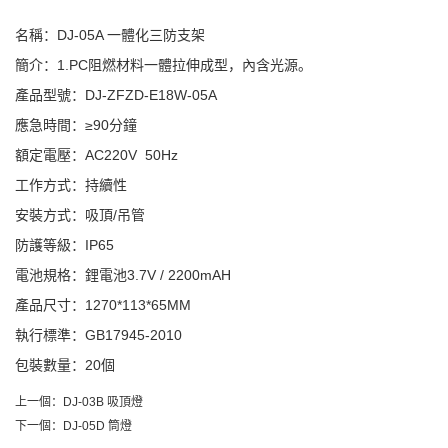
名稱：DJ-05A 一體化三防支架
簡介：1.PC阻燃材料一體拉伸成型，內含光源。
產品型號：DJ-ZFZD-E18W-05A
應急時間：≥90分鐘
額定電壓：AC220V 50Hz
工作方式：持續性
安裝方式：吸頂/吊管
防護等級：IP65
電池規格：鋰電池3.7V / 2200mAH
產品尺寸：1270*113*65MM
執行標準：GB17945-2010
包裝數量：20個
上一個：
DJ-03B 吸頂燈
下一個：
DJ-05D 筒燈