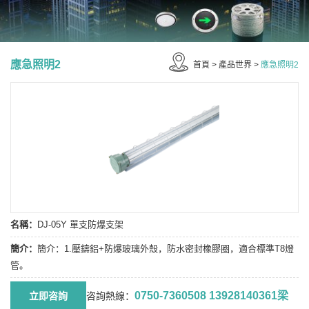
應急照明2
首頁
>
產品世界
>
應急照明2
名稱：
DJ-05Y 單支防爆支架
簡介：
簡介：1.壓鑄鋁+防爆玻璃外殼，防水密封橡膠圈，適合標準T8燈
管。
0750-7360508 13928140361梁
咨詢熱線：