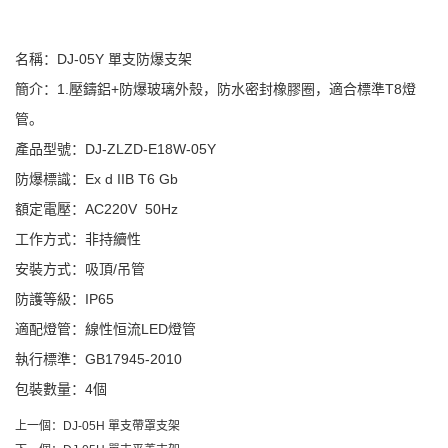
名稱：DJ-05Y 單支防爆支架
簡介：1.壓鑄鋁+防爆玻璃外殼，防水密封橡膠圈，適合標準T8燈
管。
產品型號：DJ-ZLZD-E18W-05Y
防爆標識：Ex d IIB T6 Gb
額定電壓：AC220V 50Hz
工作方式：非持續性
安裝方式：吸頂/吊管
防護等級：IP65
適配燈管：線性恒流LED燈管
執行標準：GB17945-2010
包裝數量：4個
上一個：
DJ-05H 單支帶罩支架