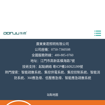
廣東東君照明有限公司
公司座機：0750-7360508
全國服務熱線：400-885-0760
地址：
江門市高新區橫海
路7號
粵ICP備16052199號
技術支持：
起點網絡
熱門搜索：智能疏散系統、集控供電系統、集控控制系統、智能消
防系統、360應急燈、低壓應急燈、智能應急疏散系統
站點地圖