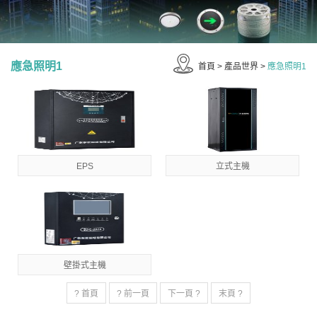
應急照明1
首頁
>
產品世界
>
應急照明1
EPS
立式主機
壁掛式主機
? 首頁
? 前一頁
下一頁 ?
末頁 ?