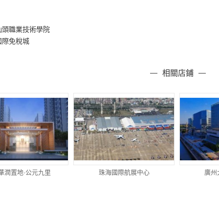
汕頭職業技術學院
國際免稅城
相關店鋪
華潤置地·公元九里
珠海國際航展中心
廣州