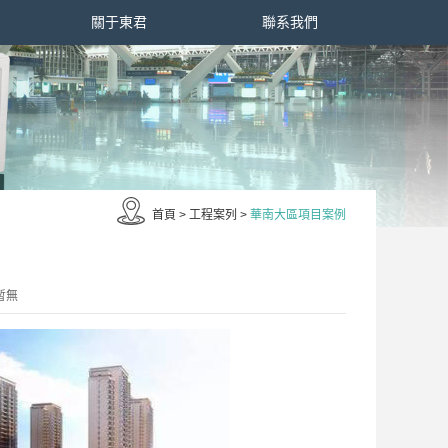
關于東君
聯系我們
首頁
>
工程案列
>
華南大區項目案例
暫無