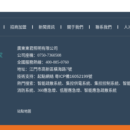
招商加盟
新聞資訊
關于我們
聯系我們
人
廣東東君照明有限公司
家
公司座機：0750-7360508
全國服務熱線：400-885-0760
地址：
江門市高新區橫海
路7號
粵ICP備16052199號
技術支持：
起點網絡
熱門搜索：智能疏散系統、集控供電系統、集控控制系統、智
消防系統、360應急燈、低壓應急燈、智能應急疏散系統
站點地圖