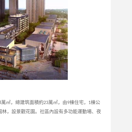
8
萬㎡，總建筑面積約
萬㎡，由
棟住宅，
棟公
23
9
1
園林，設景觀花園。社區內設有多功能運動場、夜