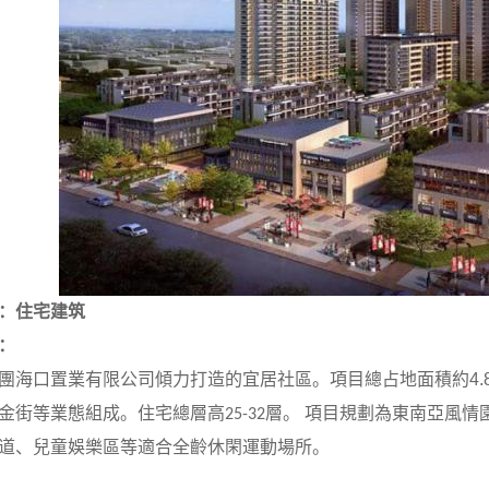
：住宅建筑
：
團海口置業有限公司傾力打造的宜居社區。項目總占地面積約
4.
金街等業態組成。住宅總層高
層。 項目規劃為東南亞風情
25-32
道、兒童娛樂區等適合全齡休閑運動場所。