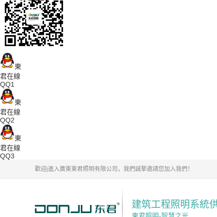
東
君在線
QQ1
東
君在線
QQ2
東
君在線
QQ3
歡迎j進入廣東東君照明有限公司，我們誠摯邀請您加入我們！
建筑工程照明系統
東君照明-智慧之光