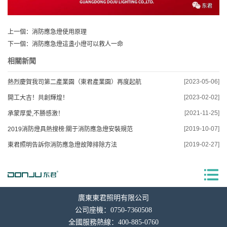
上一個：
消防應急燈使用原理
下一個：
消防應急燈這盞小燈可以救人一命
相關新聞
[2023-05-06]
熱烈慶賀我司第二產業園（東君產業園）再度起航
[2023-02-02]
開工大吉！共創輝煌！
[2021-11-25]
承蒙厚愛,不勝感激！
[2019-10-07]
2019消防燈具熱搜榜:關于消防應急燈安裝規范
[2019-02-27]
東君照明告訴你消防應急燈故障排除方法
廣東東君照明有限公司
公司座機：0750-7360508
全國服務熱線：400-885-0760